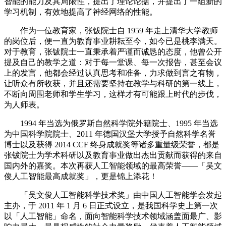
智能的能力及其局限性，提出了理论论据，并提出了一组新的
学习机制，有效地提高了神经网络的性能。
作为一位教育家，张钹院士自 1959 年走上清华大学教师
的岗位后，便一直为教育事业耕耘至今，如今已是桃李满天。
对于教育，张钹院士一直秉承着严谨而诚恳的态度，他曾公开
提及自己的教学之道：对于每一堂课、每一次报告，甚至会议
上的发言，他都会经过认真思考和准备，力求做到言之有物，
让听众有所收获，并且还需要坚持在教学与科研的第一线上，
不断向周围老师和学生学习，这样才有可能跟上时代的步伐，
为人师表。
1994 年当选为俄罗斯自然科学院外籍院士、1995 年当选
为中国科学院院士、2011 年德国汉堡大学授予自然科学名誉
博士以及获得 2014 CCF 终身成就奖等诸多重量级荣誉，都是
张钹院士为学术科研以及教育事业做出杰出贡献而获得的来自
国内外的嘉奖。本次再获人工智能领域的最高荣誉——「吴文
俊人工智能最高成就奖」，更是锦上添花！
「吴文俊人工智能科学技术奖」由中国人工智能学会发起
主办，于 2011 年 1 月 6 日正式设立，是我国科学史上第一次
以「人工智能」命名，面向智能科学技术领域涵盖面最广、影