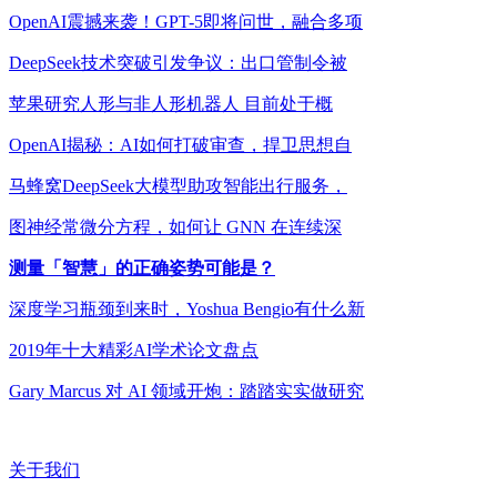
OpenAI震撼来袭！GPT-5即将问世，融合多项
DeepSeek技术突破引发争议：出口管制令被
苹果研究人形与非人形机器人 目前处于概
OpenAI揭秘：AI如何打破审查，捍卫思想自
马蜂窝DeepSeek大模型助攻智能出行服务，
图神经常微分方程，如何让 GNN 在连续深
测量「智慧」的正确姿势可能是？
深度学习瓶颈到来时，Yoshua Bengio有什么新
2019年十大精彩AI学术论文盘点
Gary Marcus 对 AI 领域开炮：踏踏实实做研究
关于我们