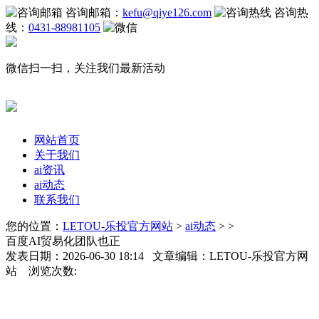
咨询邮箱：
kefu@qiye126.com
咨询热
线：
0431-88981105
微信扫一扫，关注我们最新活动
网站首页
关于我们
ai资讯
ai动态
联系我们
您的位置：
LETOU-乐投官方网站
>
ai动态
> >
百度AI贸易化团队也正
发表日期：2026-06-30 18:14 文章编辑：LETOU-乐投官方网
站 浏览次数: