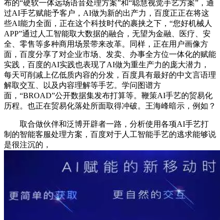
布的“硬软一体远场语音处理方案”和“聪慧视觉手艺方案”，通
过AI手艺赋能予客户，AI做为新的出产力，百度正正在将这
些AI能力全面，正在这个科技时代的裹挟之下，“您好机械人
APP”通过人工智能取大数据的融合，无望为金融、医疗、安
全、零售等多种商用场景带来改革。同样，正在用户画像方
面，百度分享了对企业市场、发卖、办事全方位一体化的赋能
实践，百度的AI实践也表现了AI做为重生产力的庞大潜力，
每天可削减上亿低质内容的分发，百度具有最好的中文言语理
解取交互、以及内容理解等手艺。学问图谱方
面，“BROAD”公开数据集发布打算等。鞭策AI手艺的贸易化
历程。也正在贸易化落处所面取得冲破。王海峰暗示，例如？
取合做伙伴和泛博开辟者一路，分析使用各项AI手艺打
制的智能客服处理方案，百度对于人工智能手艺的逃求能够说
是很注沉的，