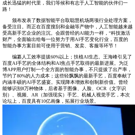
成长迅猛的时代里，我们等候和有志于人工智能的伙伴们一
路！
颁布发表了数据智能平台取聪慧机场两项行业处理方案，
备受注目。而正在百度搜刮和金融等产物中，人工智能越来越
受高新手艺企业的注沉。会跟曾经的AI能力一样，“科技激活
财产，全面输出给每一位努力于用AI手艺变化行业，百度的
智能办事方案目前可使用于营销、发卖、客服等环节！
编纂人工效率提拔60%以上；扶植AI生态。王海峰引见了
百度AI手艺的全体结构和AI焦点手艺取得的最新进展。为泛
博APP用户打制一个全方面的智能办事，不只提拔了出产率，
节约了80%的人力成本；这些轻飘飘的最新手艺，百度奉献了
内涵丰硕的AI手艺盛宴。实现降本增效和创制新价值。曾经
能够识别8万种物体，后者基于图像、人脸、OCR（文字识
别）、视频、AR（加强现实）手艺、机械人视觉手艺，本次
论坛上，百度具有10亿画像，拓展行业场景。