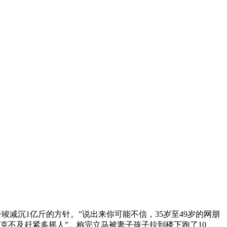
竣减沉1亿斤的方针。”说出来你可能不信，35岁至49岁的网朋
能不克不及赶紧多摇人”。称完立马被妻子孩子拉到楼下跑了10