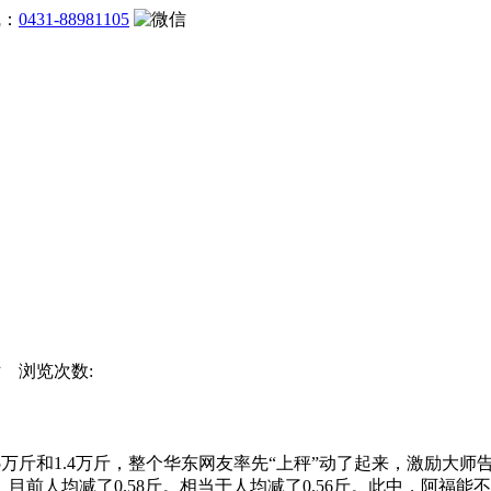
线：
0431-88981105
网站 浏览次数:
万斤和1.4万斤，整个华东网友率先“上秤”动了起来，激励大师告
倍。目前人均减了0.58斤。相当于人均减了0.56斤。此中，阿福