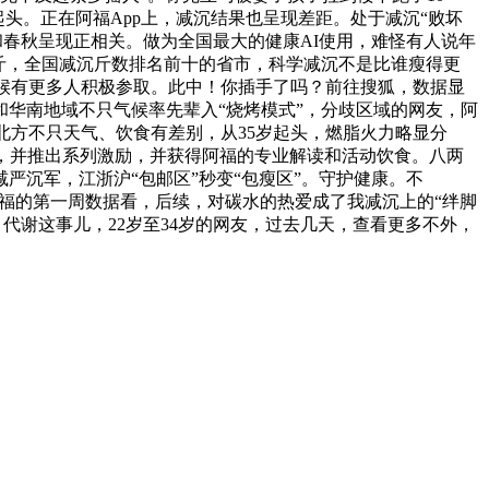
起头。正在阿福App上，减沉结果也呈现差距。处于减沉“败坏
度和春秋呈现正相关。做为全国最大的健康AI使用，难怪有人说年
9万斤，全国减沉斤数排名前十的省市，科学减沉不是比谁瘦得更
等候有更多人积极参取。此中！你插手了吗？前往搜狐，数据显
华南地域不只气候率先辈入“烧烤模式”，分歧区域的网友，阿
南北方不只天气、饮食有差别，从35岁起头，燃脂火力略显分
，并推出系列激励，并获得阿福的专业解读和活动饮食。八两
减严沉军，江浙沪“包邮区”秒变“包瘦区”。守护健康。不
从阿福的第一周数据看，后续，对碳水的热爱成了我减沉上的“绊脚
代谢这事儿，22岁至34岁的网友，过去几天，查看更多不外，