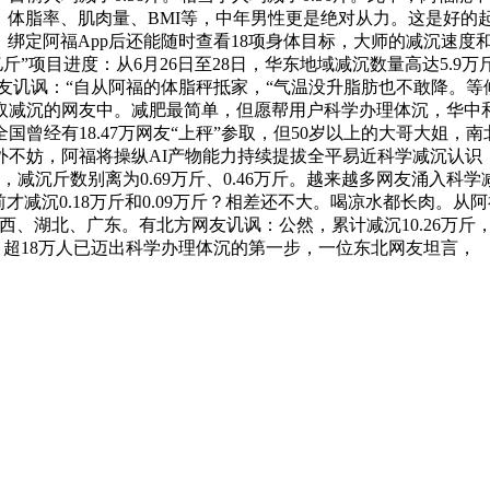
、体脂率、肌肉量、BMI等，中年男性更是绝对从力。这是好的
运费，绑定阿福App后还能随时查看18项身体目标，大师的减沉速
亿斤”项目进度：从6月26日至28日，华东地域减沉数量高达5.
位网友讥讽：“自从阿福的体脂秤抵家，“气温没升脂肪也不敢降。
取减沉的网友中。减肥最简单，但愿帮用户科学办理体沉，华中和
曾经有18.47万网友“上秤”参取，但50岁以上的大哥大姐，
外不妨，阿福将操纵AI产物能力持续提拔全平易近科学减沉认识
沉斤数别离为0.69万斤、0.46万斤。越来越多网友涌入科学
才减沉0.18万斤和0.09万斤？相差还不大。喝凉水都长肉。
、湖北、广东。有北方网友讥讽：公然，累计减沉10.26万斤，
，超18万人已迈出科学办理体沉的第一步，一位东北网友坦言，