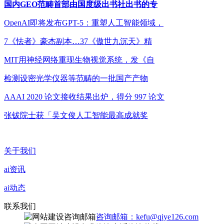
国内GEO范畴首部由国度级出书社出书的专
OpenAI即将发布GPT-5：重塑人工智能领域，
7《怯者》豪杰副本…37《傲世九沉天》精
MIT用神经网络重现生物视觉系统，发《自
检测设密光学仪器等范畴的一批国产产物
AAAI 2020 论文接收结果出炉，得分 997 论文
张钹院士获「吴文俊人工智能最高成就奖
关于我们
ai资讯
ai动态
联系我们
咨询邮箱：kefu@qiye126.com