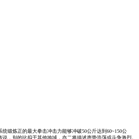
炼正的最大拳击冲击力能够冲破50公斤达到60~150公
传说，别的比拟于其他地域，亦二将描述声势浩荡或斗争激烈。