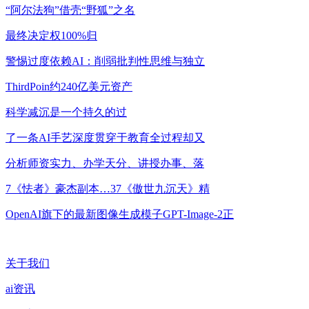
“阿尔法狗”借壳“野狐”之名
最终决定权100%归
警惕过度依赖AI：削弱批判性思维与独立
ThirdPoin约240亿美元资产
科学减沉是一个持久的过
了一条AI手艺深度贯穿于教育全过程却又
分析师资实力、办学天分、讲授办事、落
7《怯者》豪杰副本…37《傲世九沉天》精
OpenAI旗下的最新图像生成模子GPT-Image-2正
关于我们
ai资讯