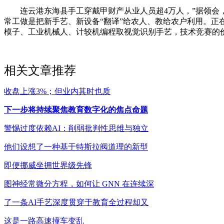
连云港东海县手工穿戴甲财产从业人员超4万人，”据领会，
常工做是把新手艺、新设备“翻译”给农人、教给农户利用。正
模子、工业机械人、计较机编程取视觉识别手艺，技术竞赛的价
相关文章推荐
收盘上涨3%；但业内其时也质
下一步将持续聚焦教育数字化的焦点命题
警惕过度依赖AI：削弱批判性思维与独立
他们设想了一种基于特斯拉阀道理的新型
即便挪威坐拥世界级先锋
图神经常微分方程，如何让 GNN 在连续深
了一条AI手艺深度贯穿于教育全过程却又
这是一路高速撞车变乱