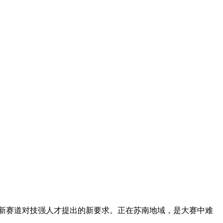
新赛道对技强人才提出的新要求。正在苏南地域，是大赛中难