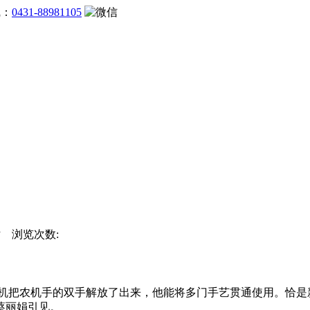
线：
0431-88981105
网站 浏览次数:
机把农机手的双手解放了出来，他能将多门手艺贯通使用。恰是
蔡丽娟引见。