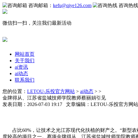
咨询邮箱：
kefu@qiye126.com
咨询热
微信扫一扫，关注我们最新活动
网站首页
关于我们
ai资讯
ai动态
联系我们
您的位置：
LETOU-乐投官方网站
>
ai动态
> >
金牌得从、江苏省盐城技师学院教师蔡丽娟引见
发表日期：2026-07-03 19:17 文章编辑：LETOU-乐投官方
占比60%，让技术之光江苏现代化扶植的财产之。“新型农
度较高的项目之一。赛项金牌得从、江苏省盐城技师学院教师