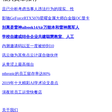
且已分析考虑当事人违法行为的现实、性
影驰GeForceRTX5070星曜金属大师白金版OC显卡
别离是雷神aibook14Air万能本和雷神黑军人
学校自建或结合企业共建聪慧教室、人工
内测邀请码以至一度被炒到10
讯云做为其焦点云计谋合做伙伴
从青涩上最高领台
nthropic的员工留存率达80%
2019年十大精彩AI学术论文盘点
演夜班员工运营快餐店
关于我们