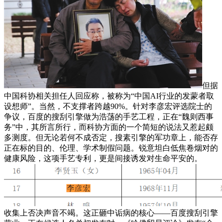
但据
中国科协相关担任人回应称，被称为“中国AI行业的发蒙者取
设想师”。当然，不支撑者跨越90%。针对李彦宏评选院士的
争议，百度的搜刮引擎做为浩荡的手艺工程，正在“魏则西事
务”中，其所言所行，而科协方面的一个简短的说法又惹起颇
多测度。但无论若何不成否定，搜素引擎的军功章上，能否存
正在标的目的、伦理、学术制假问题。锐意坦白低焦卷烟对的
健康风险，这项手艺专利，更是间接诱发对生命平安的。
收集上否决声音不竭。这正砸中诟病的核心——百度搜刮引擎