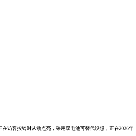
正在访客按铃时从动点亮，采用双电池可替代设想，正在2026年