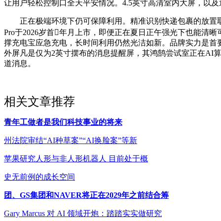
让用户轻松控制口全天平安情况。4.5英寸高清室内大屏，以
正在极端环境下仍可保障利用。精准识别快递包裹的放置取取走行为
Pro于2026岁首年月上市，即便正在夏日正午强光下也能清晰
撑充电宝应急充电，长时间利用仍然光洁如新。品牌实力是首
外屏凡是仅为2英寸摆布的消息提醒屏，其鸿鹄尝试室正在AI
道消息。
相关文章推荐
青年工做者是我们科技事业的将来
州法院审结“AI种草案”“AI换脸案”等新
苹果研究人形与非人形机器人 目前处于概
史无前例的成长空间
团、GS集团和NAVER将正在2029年之前结合筹
Gary Marcus 对 AI 领域开炮：踏踏实实做研究