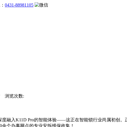
线：
0431-88981105
网站 浏览次数:
度融入K11D Pro的智能体验——这正在智能锁行业尚属初创。
000余个办事网点的专业安拆维保收集！