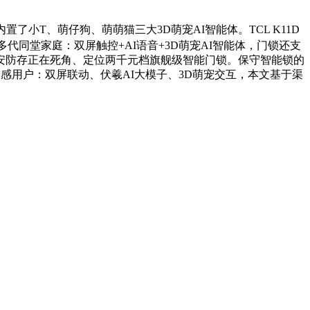
小T、萌仔狗、萌萌猫三大3D萌宠AI智能体。TCL K11D
多代同堂家庭：双屏触控+AI语音+3D萌宠AI智能体，门锁还支
安防存正在死角、定位两千元档旗舰级智能门锁。保守智能锁的
感用户：双屏联动、伏羲AI大模子、3D萌宠交互，本文基于渠