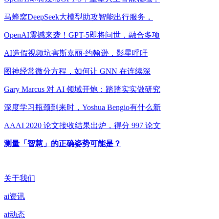
马蜂窝DeepSeek大模型助攻智能出行服务，
OpenAI震撼来袭！GPT-5即将问世，融合多项
AI造假视频坑害斯嘉丽·约翰逊，影星呼吁
图神经常微分方程，如何让 GNN 在连续深
Gary Marcus 对 AI 领域开炮：踏踏实实做研究
深度学习瓶颈到来时，Yoshua Bengio有什么新
AAAI 2020 论文接收结果出炉，得分 997 论文
测量「智慧」的正确姿势可能是？
关于我们
ai资讯
ai动态