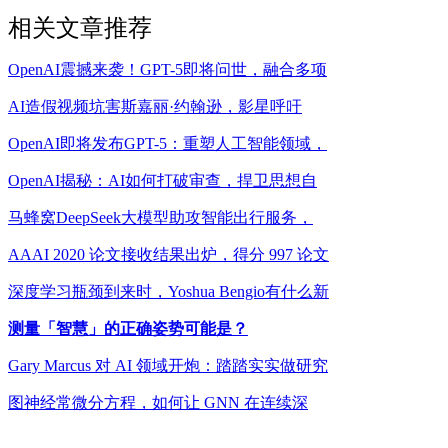
相关文章推荐
OpenAI震撼来袭！GPT-5即将问世，融合多项
AI造假视频坑害斯嘉丽·约翰逊，影星呼吁
OpenAI即将发布GPT-5：重塑人工智能领域，
OpenAI揭秘：AI如何打破审查，捍卫思想自
马蜂窝DeepSeek大模型助攻智能出行服务，
AAAI 2020 论文接收结果出炉，得分 997 论文
深度学习瓶颈到来时，Yoshua Bengio有什么新
测量「智慧」的正确姿势可能是？
Gary Marcus 对 AI 领域开炮：踏踏实实做研究
图神经常微分方程，如何让 GNN 在连续深