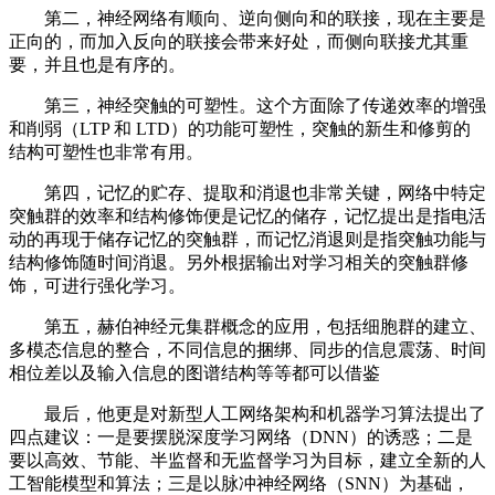
第二，神经网络有顺向、逆向侧向和的联接，现在主要是
正向的，而加入反向的联接会带来好处，而侧向联接尤其重
要，并且也是有序的。
第三，神经突触的可塑性。这个方面除了传递效率的增强
和削弱（LTP 和 LTD）的功能可塑性，突触的新生和修剪的
结构可塑性也非常有用。
第四，记忆的贮存、提取和消退也非常关键，网络中特定
突触群的效率和结构修饰便是记忆的储存，记忆提出是指电活
动的再现于储存记忆的突触群，而记忆消退则是指突触功能与
结构修饰随时间消退。另外根据输出对学习相关的突触群修
饰，可进行强化学习。
第五，赫伯神经元集群概念的应用，包括细胞群的建立、
多模态信息的整合，不同信息的捆绑、同步的信息震荡、时间
相位差以及输入信息的图谱结构等等都可以借鉴
最后，他更是对新型人工网络架构和机器学习算法提出了
四点建议：一是要摆脱深度学习网络（DNN）的诱惑；二是
要以高效、节能、半监督和无监督学习为目标，建立全新的人
工智能模型和算法；三是以脉冲神经网络（SNN）为基础，