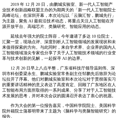
2019 年 12 月 20 日，由鹏城实验室、新一代人工智能产
业技术创新战略联盟主办的为期两天的「新一代人工智能院士
高峰论坛」在深圳开幕，本次论坛以「云脑汇智，鹏城先行」
为主题，聚焦 AI 最前沿技术动态，将重点关注人工智能在开
源开放平台、高端芯片、类脑研究、智能应用的动态。
延续去年强大的院士阵容，今年邀请了多达 10 位院士，
汇聚一堂，现场点评、深度剖析人工智能领域的发展现状和未
来值得探索的方向。与此同时，来自学术界、企业界的国内人
工智能领域顶尖专家也分享了关于人工智能技术领域的行业变
革与技术创新的见解，一起探寻 AI 的边界。
12 月 20 日早上八点半整，广东省科技厅领导温则伟、深
圳市科创委梁永生、鹏城实验室常务副主任邹鹏先后致辞为论
坛拉开了序幕。他们对鹏城实验室和本次论坛对于贯彻落实习
的重要讲话精神的意义表达了高度肯定、回顾了广东地区在人
工智能布局方面所取得的一系列成果、分享了对于人工智能技
术发展的思考，并对本次会议的圆满召开表达了衷心的祝愿。
作为大会的第一位报告嘉宾，中国科学院院士、美国科学
院外籍院士蒲慕明带来了主题为《脑科学与类脑智能研究》的
报告。