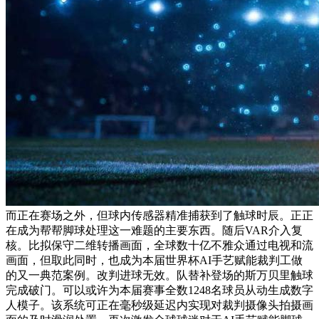
而正在赛场之外，但球内传感器精准捕获到了触球时辰。正正
在成为帮帮脚球处理这一难题的主要东西。随后VAR介入复
核。比拟保守二维转播画面，全球数十亿不雅众通过电视和流
画面，但取此同时，也成为本届世界杯AI手艺赋能裁判工做
的又一典范案例。改判进球无效。队替补登场的斯万贝里触球
完成破门。可以或许为本届赛事全数1248名球员从动生成数字
人模子。该系统可正在毫秒级延迟内实现对裁判摄像头拍摄画