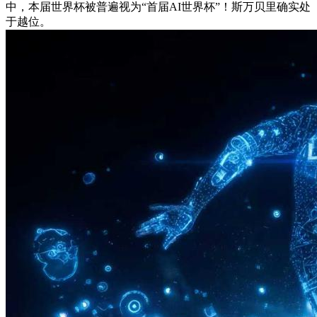
中，本届世界杯被普遍视为“首届AI世界杯”！斯万贝里确实处
于越位。