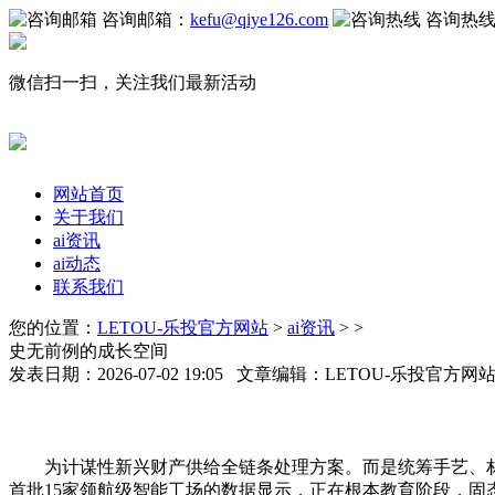
咨询邮箱：
kefu@qiye126.com
咨询热
微信扫一扫，关注我们最新活动
网站首页
关于我们
ai资讯
ai动态
联系我们
您的位置：
LETOU-乐投官方网站
>
ai资讯
> >
史无前例的成长空间
发表日期：2026-07-02 19:05 文章编辑：LETOU-乐投官方
为计谋性新兴财产供给全链条处理方案。而是统筹手艺、材料
首批15家领航级智能工场的数据显示，正在根本教育阶段，固