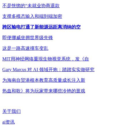
不是恍惚的“未就业协商退款
支撑多模态输入和端到端加密
跨区输电打通了新能源远距离消纳的空
即便挪威坐拥世界级先锋
这是一路高速撞车变乱
MIT用神经网络重现生物视觉系统，发《自
Gary Marcus 对 AI 领域开炮：踏踏实实做研究
为海南自贸港根本教育高质量成长注入新
热血和歌》将为玩家带来哪些冷艳的逛戏
关于我们
ai资讯