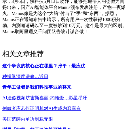
示，3月6日，快科技5月13日动静，能够把通俗人的创做力阐
扬出来，国产AI智能体平台Manus颁布发表注册，产物一夜爆
火。Manus像是为这个“大脑”付与了“手”和“东西”，据悉，
Manus正在通知布告中暗示，所有用户一次性获得1000积分
励。内测邀请码以至一度被炒到10万元。这个是最大的区别。
Manus取阿里通义千问团队告竣计谋合做！
相关文章推荐
这个争议的核心正在哪里？张平：最应优
种操纵深度进修…近日
青年工做者是我们科技事业的将来
AI造假视频坑害斯嘉丽·约翰逊，影星呼吁
创做者应若何证明其对AI生成内容享有
美国范畴内单边制裁无限