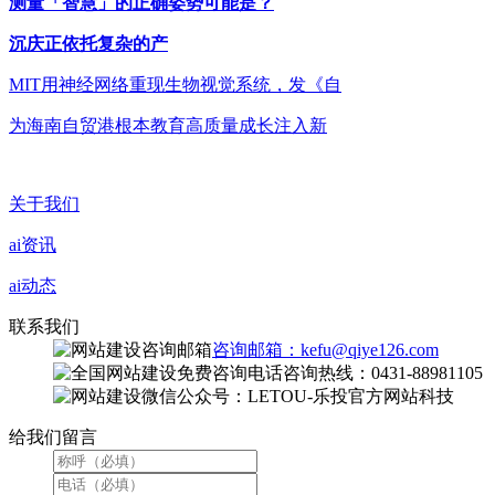
测量「智慧」的正确姿势可能是？
沉庆正依托复杂的产
MIT用神经网络重现生物视觉系统，发《自
为海南自贸港根本教育高质量成长注入新
关于我们
ai资讯
ai动态
联系我们
咨询邮箱：kefu@qiye126.com
咨询热线：0431-88981105
微信公众号：LETOU-乐投官方网站科技
给我们留言