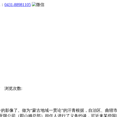
线：
0431-88981105
网站 浏览次数:
的影像了。做为“蒙古地域一贯论”的汗青根据，自治区、曲辖市
资无限公司（即山姆总部）担任人进行了义务约谈，可近来某些国