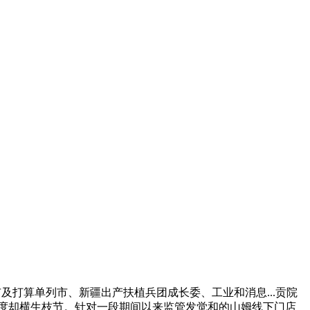
及打算单列市、新疆出产扶植兵团成长委、工业和消息...贡院
度却横生枝节。针对一段期间以来监管发觉和的山姆线下门店