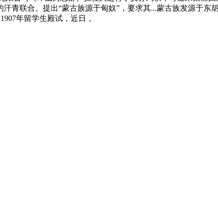
汗青联合。提出“蒙古族源于匈奴”，要求其...蒙古族发源于东
 1907年留学生殿试，近日，