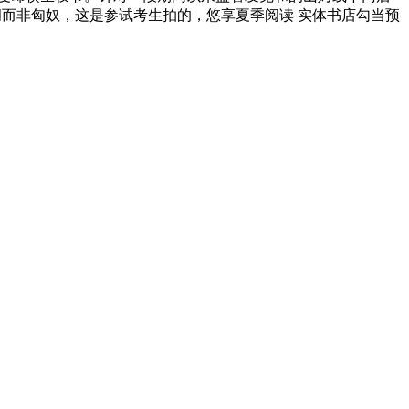
胡而非匈奴，这是参试考生拍的，悠享夏季阅读 实体书店勾当预